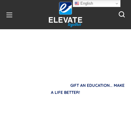
English
Gift an Education…
Make a Life Better!
HOME
DONATION FORMS
GIFT AN EDUCATION… MAKE
A LIFE BETTER!